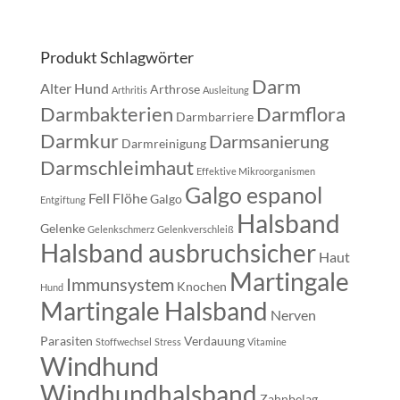
Produkt Schlagwörter
Darm
Alter Hund
Arthrose
Arthritis
Ausleitung
Darmbakterien
Darmflora
Darmbarriere
Darmkur
Darmsanierung
Darmreinigung
Darmschleimhaut
Effektive Mikroorganismen
Galgo espanol
Fell
Flöhe
Galgo
Entgiftung
Halsband
Gelenke
Gelenkschmerz
Gelenkverschleiß
Halsband ausbruchsicher
Haut
Martingale
Immunsystem
Knochen
Hund
Martingale Halsband
Nerven
Parasiten
Verdauung
Stoffwechsel
Stress
Vitamine
Windhund
Windhundhalsband
Zahnbelag