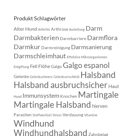
Produkt Schlagwörter
Darm
Alter Hund
Arthrose
Arthritis
Ausleitung
Darmbakterien
Darmflora
Darmbarriere
Darmkur
Darmsanierung
Darmreinigung
Darmschleimhaut
Effektive Mikroorganismen
Galgo espanol
Fell
Flöhe
Galgo
Entgiftung
Halsband
Gelenke
Gelenkschmerz
Gelenkverschleiß
Halsband ausbruchsicher
Haut
Martingale
Immunsystem
Knochen
Hund
Martingale Halsband
Nerven
Parasiten
Verdauung
Stoffwechsel
Stress
Vitamine
Windhund
Windhundhalsband
Zahnbelag